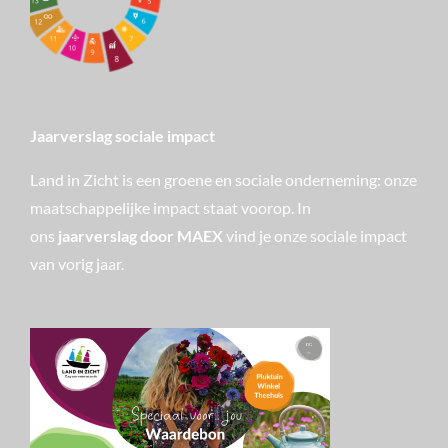
Jaarverslag sociale impact
Land in Zicht is een groene en sociale onderneming: onze
maatschappelijke impact staat voorop. In
ons
jaarverslag door MAEX
vind je onze sociale impact
van vorig jaar.