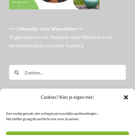
>> Cadeautip: onze Waardebon <<
Te gebruiken in ons Theehuis, onze Winkel en in de
bloemenpluktuin van onze Tuinderij.
Zoeken
naar:
Cookies? Kies je eigen mix!
Een snufje gemak, een schepje persoonlijke aanbevelingen…
We stellen graag de perfecte mix voor je samen.
© Land in Zicht