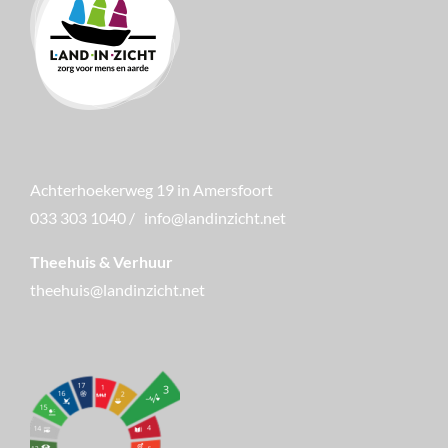
Achterhoekerweg 19 in Amersfoort
033 303 1040
/
info@landinzicht.net
Theehuis & Verhuur
theehuis@landinzicht.net