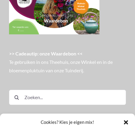
>> Cadeautip: onze Waardebon <<
Te gebruiken in ons Theehuis, onze Winkel en in de
bloemenpluktuin van onze Tuinderij.
Zoeken
naar:
Cookies? Kies je eigen mix!