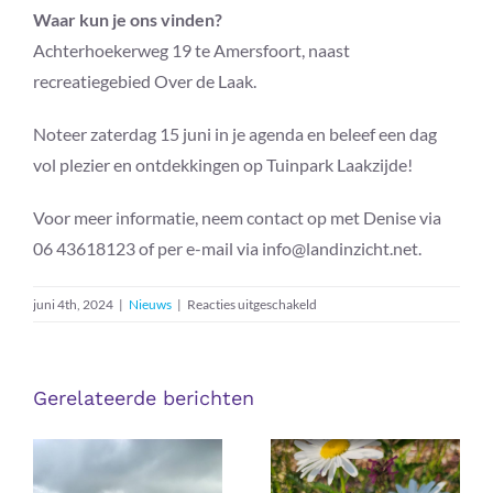
Waar kun je ons vinden?
Achterhoekerweg 19 te Amersfoort, naast
recreatiegebied Over de Laak.
Noteer zaterdag 15 juni in je agenda en beleef een dag
vol plezier en ontdekkingen op Tuinpark Laakzijde!
Voor meer informatie, neem contact op met Denise via
06 43618123 of per e-mail via info@landinzicht.net.
voor
juni 4th, 2024
|
Nieuws
|
Reacties uitgeschakeld
Programma
bekend
van
Gerelateerde berichten
de
Open
Dag
op
Tuinpark