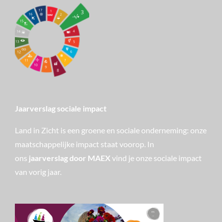
Jaarverslag sociale impact
Land in Zicht is een groene en sociale onderneming: onze
maatschappelijke impact staat voorop. In
ons
jaarverslag door MAEX
vind je onze sociale impact
van vorig jaar.