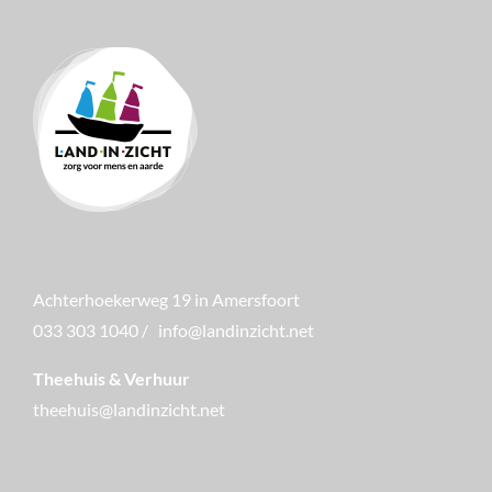
Achterhoekerweg 19 in Amersfoort
033 303 1040
/
info@landinzicht.net
Theehuis & Verhuur
theehuis@landinzicht.net