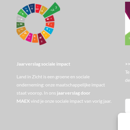
>>
Jaarverslag sociale impact
Te
Land in Zicht is een groene en sociale
de
onderneming: onze maatschappelijke impact
staat voorop. In ons
jaarverslag door
MAEX
vind je onze sociale impact van vorig jaar.
Zo
na