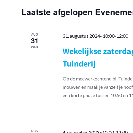
keyword.
Laatste afgelopen Eveneme
AUG
31, augustus 2024~10:00
-
12:00
31
2024
Wekelijkse zaterd
Tuinderij
Op de meewerkochtend bij Tuinderij
mouwen en maak je vanzelf je hoofd
een korte pauze tussen 10.50 en 11
NOV
4, november 2023~10:00
-
12:00