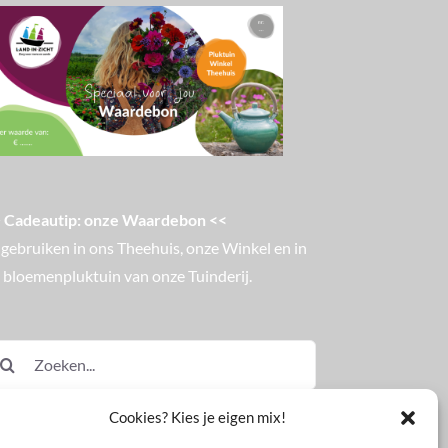
 Cadeautip: onze Waardebon <<
 gebruiken in ons Theehuis, onze Winkel en in
 bloemenpluktuin van onze Tuinderij.
eken
ar:
Cookies? Kies je eigen mix!