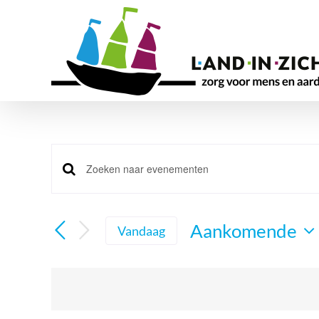
Ga
naar
inhoud
Evenementen
Vul
Zoeken
een
en
keyword
Aankomende
Vandaag
in.
weergeven
Selecteer
Zoek
navigatie
een
voor
datum.
Evenementen
met