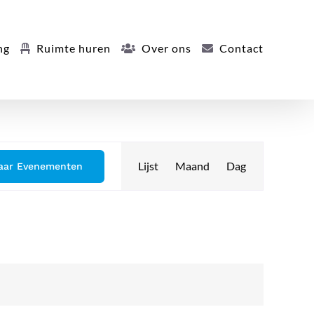
ng
Ruimte huren
Over ons
Contact
Evenement
Lijst
Maand
Dag
aar Evenementen
weergaven
navigatie