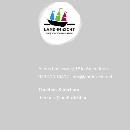
Achterhoekerweg 19 in Amersfoort
033 303 1040
/
info@landinzicht.net
Theehuis & Verhuur
theehuis@landinzicht.net