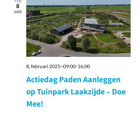
FEB
navigati
8
2025
8, februari 2025~09:00
-
16:00
Actiedag Paden Aanleggen
op Tuinpark Laakzijde – Doe
Mee!