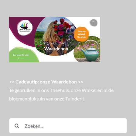
>> Cadeautip: onze Waardebon <<
Te gebruiken in ons Theehuis, onze Winkel en in de
bloemenpluktuin van onze Tuinderij.
Zoeken
naar: