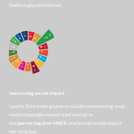
theehuis@landinzicht.net
Jaarverslag sociale impact
Land in Zicht is een groene en sociale onderneming: onze
maatschappelijke impact staat voorop. In
ons
jaarverslag door MAEX
vind je onze sociale impact
van vorig jaar.