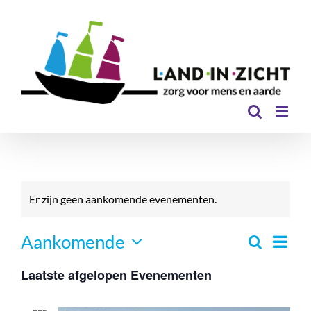
Ga
naar
inhoud
Er zijn geen aankomende evenementen.
Even
Aankomende
Zoeken
Eveneme
Lijst
Selecteer
Zoeken
weer
Laatste afgelopen Evenementen
een
en
navi
datum.
weergev