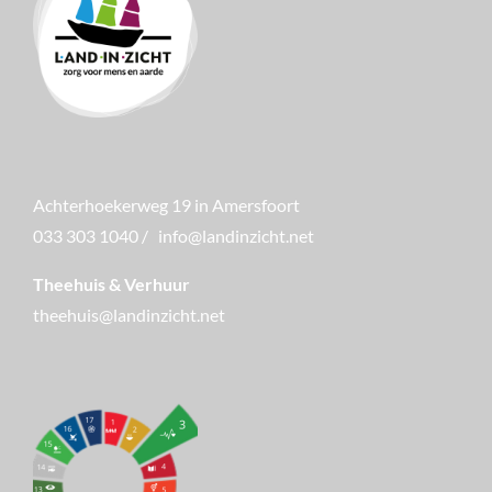
Achterhoekerweg 19 in Amersfoort
033 303 1040
/
info@landinzicht.net
Theehuis & Verhuur
theehuis@landinzicht.net