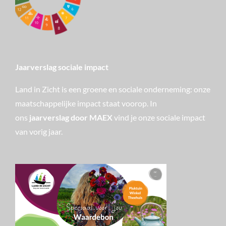
Jaarverslag sociale impact
Land in Zicht is een groene en sociale onderneming: onze
maatschappelijke impact staat voorop. In
ons
jaarverslag door MAEX
vind je onze sociale impact
van vorig jaar.