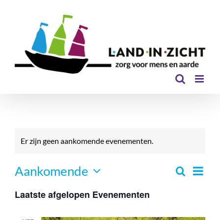
Ga
naar
inhoud
Er zijn geen aankomende evenementen.
Even
Aankomende
Zoeken
Eveneme
Lijst
Selecteer
Zoeken
weer
Laatste afgelopen Evenementen
een
en
navi
datum.
weergev