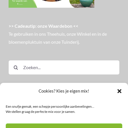
>> Cadeautip: onze Waardebon <<
Te gebruiken in ons Theehuis, onze Winkel en in de
bloemenpluktuin van onze Tuinderij.
Zoeken
naar:
Cookies? Kies je eigen mix!
Een snufje gemak, een schepje persoonlijke aanbevelingen…
We stellen graag de perfecte mix voor je samen.
© Land in Zicht