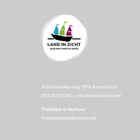
Achterhoekerweg 19 in Amersfoort
033 303 1040
/
info@landinzicht.net
Theehuis & Verhuur
theehuis@landinzicht.net