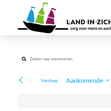
Ga
naar
inhoud
Evenementen
Vul
Zoeken
een
en
keyword
Aankomende
Vandaag
in.
weergeven
Selecteer
Zoek
navigatie
een
voor
datum.
Evenementen
met