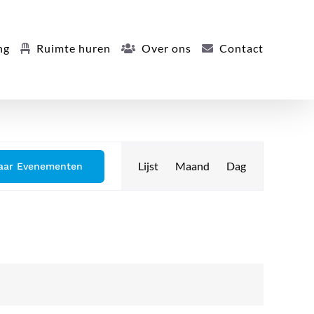
ng
Ruimte huren
Over ons
Contact
Evenement
Lijst
Maand
Dag
aar Evenementen
weergaven
navigatie