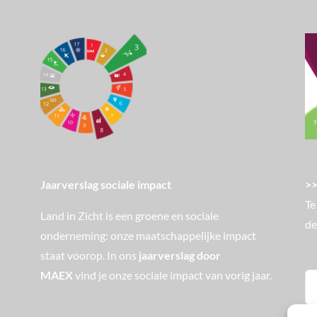
>>
Jaarverslag sociale impact
Te
Land in Zicht is een groene en sociale
de
onderneming: onze maatschappelijke impact
staat voorop. In ons
jaarverslag door
MAEX
vind je onze sociale impact van vorig jaar.
Zo
na