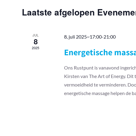
keyword.
Laatste afgelopen Eveneme
JUL
8, juli 2025~17:00
-
21:00
8
2025
Energetische massa
Ons Rustpunt is vanavond ingerich
Kirsten van The Art of Energy. Dit
vermoeidheid te verminderen. Door
energetische massage helpen de bal