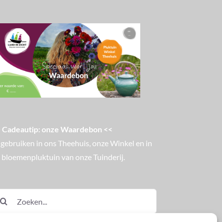
 Cadeautip: onze Waardebon <<
 gebruiken in ons Theehuis, onze Winkel en in
 bloemenpluktuin van onze Tuinderij.
eken
ar: