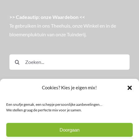
>> Cadeautip: onze Waardebon <<
Te gebruiken in ons Theehuis, onze Winkel en in de
bloemenpluktuin van onze Tuinderij.
Zoeken
naar:
Cookies? Kies je eigen mix!
Een snufje gemak, een schepje persoonlijke aanbevelingen…
We stellen graag de perfecte mix voor je samen.
© Land in Zicht
Doorgaan