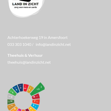
Achterhoekerweg 19 in Amersfoort
033 303 1040
/
info@landinzicht.net
Theehuis & Verhuur
theehuis@landinzicht.net