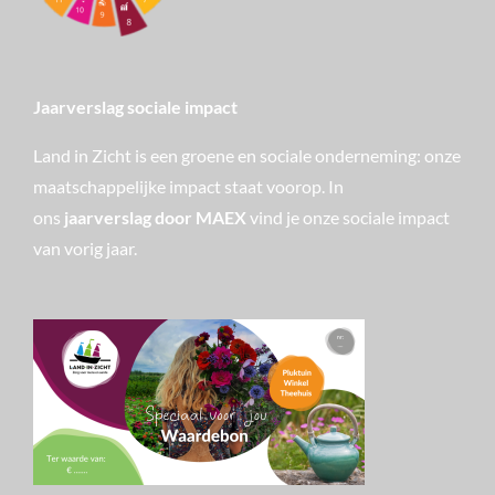
Jaarverslag sociale impact
Land in Zicht is een groene en sociale onderneming: onze
maatschappelijke impact staat voorop. In
ons
jaarverslag door MAEX
vind je onze sociale impact
van vorig jaar.