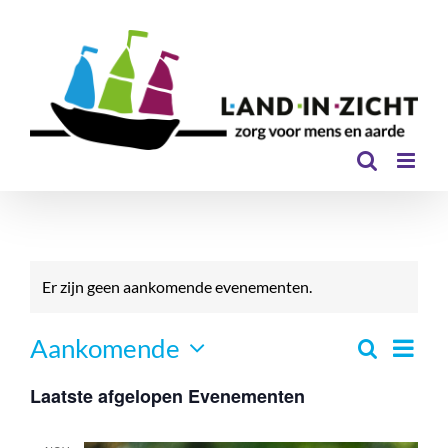
Ga
naar
inhoud
Er zijn geen aankomende evenementen.
Even
Aankomende
Zoeken
Eveneme
Lijst
Selecteer
Zoeken
weer
Laatste afgelopen Evenementen
een
en
navi
datum.
weergev