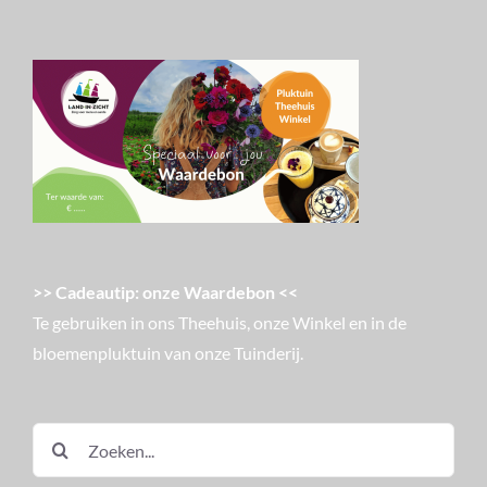
>> Cadeautip: onze Waardebon <<
Te gebruiken in ons Theehuis, onze Winkel en in de
bloemenpluktuin van onze Tuinderij.
Zoeken
naar: