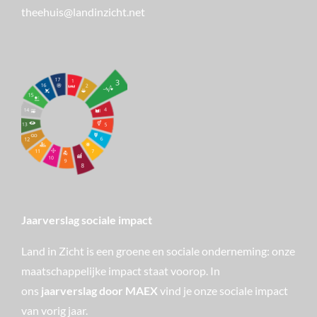
theehuis@landinzicht.net
Jaarverslag sociale impact
Land in Zicht is een groene en sociale onderneming: onze
maatschappelijke impact staat voorop. In
ons
jaarverslag door MAEX
vind je onze sociale impact
van vorig jaar.