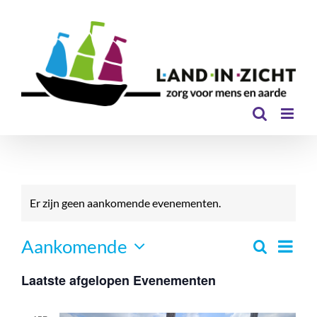
Ga
naar
inhoud
Er zijn geen aankomende evenementen.
Even
Aankomende
Zoeken
Eveneme
Lijst
Selecteer
Zoeken
weer
Laatste afgelopen Evenementen
een
en
navi
datum.
weergev