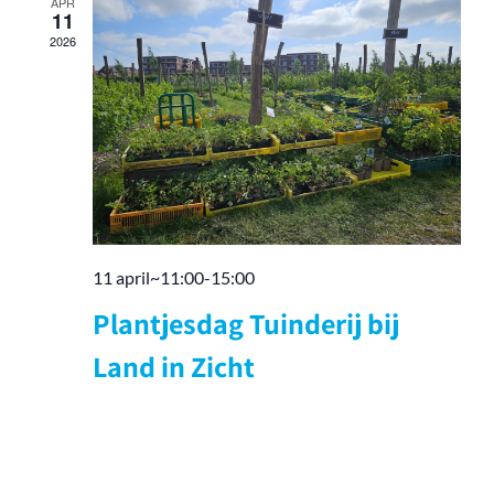
APR
navigati
11
2026
11 april~11:00
-
15:00
Plantjesdag Tuinderij bij
Land in Zicht