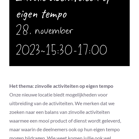
eigen tempo
28, november
2023~15:30
-
17:00
Het thema: zinvolle activiteiten op eigen tempo
Onze nieuwe locatie biedt mogelijkheden voor
uitbreiding van de activiteiten. We merken dat we
zoeken naar een balans van zinvolle activiteiten
waarmee een mooi product of dienst wordt geleverd,
maar waarin de deelnemers ook op hun eigen tempo
mogen bijdragen. Wie weet komen jullie ook wel