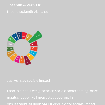
Theehuis & Verhuur
theehuis@landinzicht.net
Jaarverslag sociale impact
Land in Zicht is een groene en sociale onderneming: onze
maatschappelijke impact staat voorop. In
ons
jaarverslag door MAEX
vind je onze sociale impact