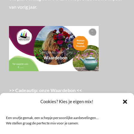
van vorig jaar.
>> Cadeautip: onze Waardebon <<
Te gebruiken in ons Theehuis, onze Winkel en in de
Cookies? Kies je eigen mix!
bloemenpluktuin van onze Tuinderij.
Een snufje gemak, een schepje persoonlijke aanbevelingen…
We stellen graag de perfecte mix voor je samen.
Zoeken