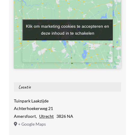
Klik om marketing cookies te accepteren en
Klik om marketing cookies te accepteren en
deze inhoud in te schakelen
deze inhoud in te schakelen
Locatie
Tuinpark Laakzijde
Achterhoekerweg 21
Amersfoort
,
Utrecht
3826 NA
+ Google Maps