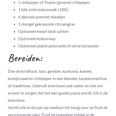
1
chilipeper of Thaise (groene) chilipeper
1
blik
volle kokosmelk (18%)
6
djeroek poeroet blaadjes
1
stengel
gekneusde citroengras
Optioneel
kwart blok
santen
Optioneel
kokosrasp
Optioneel platte peterselie of verse koriander
Bereiden:
Doe de knoflook, laos, gember, kurkuma, kaneel,
komijnzaad en chilipeper in een blender, keukenmachine
of staafmixer. Gebruik eventueel wat water en olie om
ervoor te zorgen dat het een goede pasta wordt. Dit is de
boemboe.
Verhit olie in de pan op medium tot hoog vuur en fruit de
versnipperde uien. Fruit de boemboe totdat je de