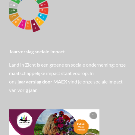
Jaarverslag sociale impact
Land in Zicht is een groene en sociale onderneming: onze
maatschappelijke impact staat voorop. In
ons
jaarverslag door MAEX
vind je onze sociale impact
van vorig jaar.