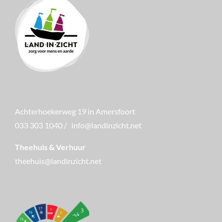
Achterhoekerweg 19 in Amersfoort
033 303 1040
/
info@landinzicht.net
Theehuis & Verhuur
theehuis@landinzicht.net