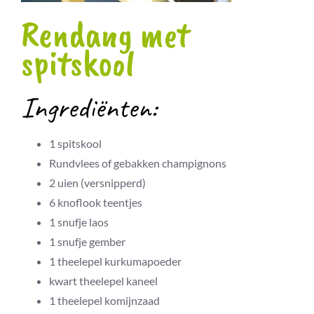
Rendang met
spitskool
Ingrediënten:
1
spitskool
Rundvlees of gebakken champignons
2
uien (versnipperd)
6
knoflook teentjes
1
snufje
laos
1
snufje
gember
1
theelepel
kurkumapoeder
kwart
theelepel
kaneel
1
theelepel
komijnzaad