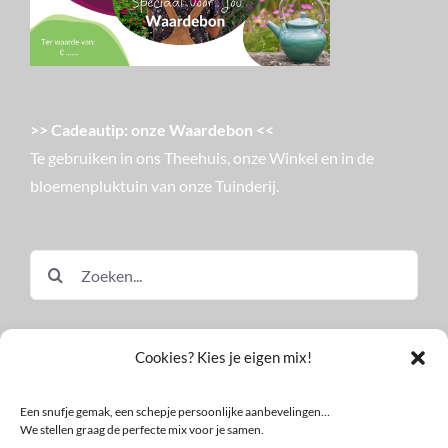
>> Cadeautip: onze Waardebon <<
Te gebruiken in ons Theehuis, onze Winkel en in de
bloemenpluktuin van onze Tuinderij.
Zoeken
naar:
Cookies? Kies je eigen mix!
Een snufje gemak, een schepje persoonlijke aanbevelingen…
We stellen graag de perfecte mix voor je samen.