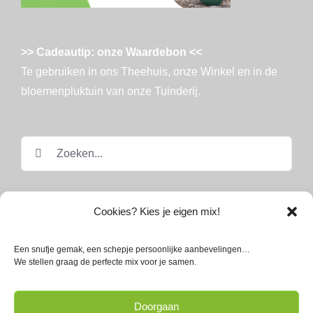
>> Cadeautip: onze Waardebon <<
Te gebruiken in ons Theehuis, onze Winkel en in de
bloemenpluktuin van onze Tuinderij.
Zoeken
naar:
Cookies? Kies je eigen mix!
Een snufje gemak, een schepje persoonlijke aanbevelingen…
We stellen graag de perfecte mix voor je samen.
© Land in Zicht
Doorgaan