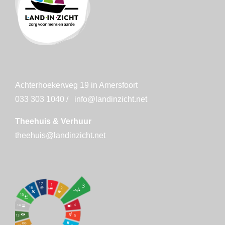
Achterhoekerweg 19 in Amersfoort
033 303 1040
/
info@landinzicht.net
Theehuis & Verhuur
theehuis@landinzicht.net