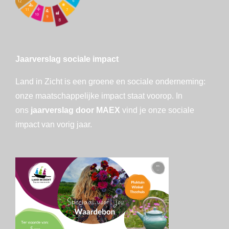
Jaarverslag sociale impact
Land in Zicht is een groene en sociale onderneming:
onze maatschappelijke impact staat voorop. In
ons
jaarverslag door MAEX
vind je onze sociale
impact van vorig jaar.